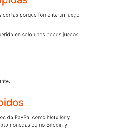
s cortas porque fomenta un juego
querido en solo unos pocos juegos
ante.
pidos
os de PayPal como Neteller y
 criptomonedas como Bitcoin y