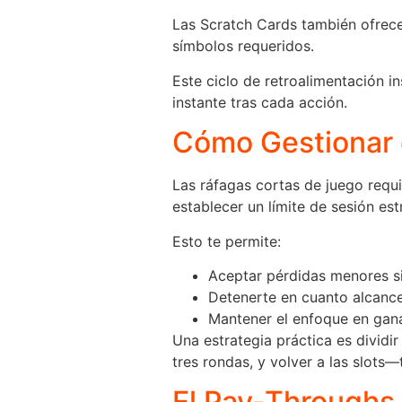
Las Scratch Cards también ofrecen
símbolos requeridos.
Este ciclo de retroalimentación in
instante tras cada acción.
Cómo Gestionar 
Las ráfagas cortas de juego requi
establecer un límite de sesión e
Esto te permite:
Aceptar pérdidas menores si
Detenerte en cuanto alcance
Mantener el enfoque en gana
Una estrategia práctica es dividi
tres rondas, y volver a las slot
El Pay‑Throughs