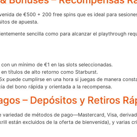
enida de €500 + 200 free spins que es ideal para sesione
sitos de apuesta.
icientemente sencilla como para alcanzar el playthrough re
con un mínimo de €1 en las slots seleccionadas.
 en títulos de alto retorno como Starburst.
35x puede cumplirse en una hora si juegas de manera const
cia del bono rápida y orientada a la recompensa.
Pagos – Depósitos y Retiros Rá
te variedad de métodos de pago—Mastercard, Visa, derivad
Skrill están excluidos de la oferta de bienvenida), y varias