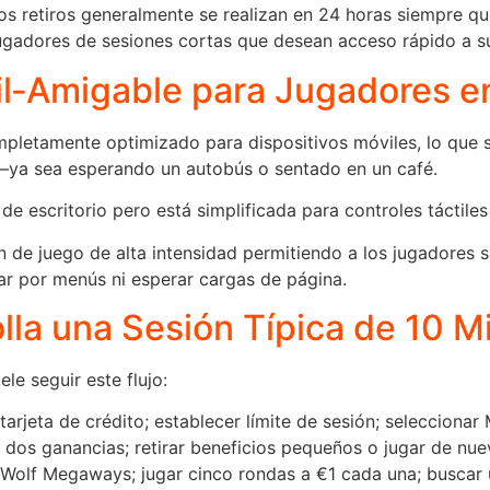
os retiros generalmente se realizan en 24 horas siempre que
ugadores de sesiones cortas que desean acceso rápido a s
il‑Amigable para Jugadores e
mpletamente optimizado para dispositivos móviles, lo que
—ya sea esperando un autobús o sentado en un café.
o de escritorio pero está simplificada para controles táctil
 de juego de alta intensidad permitiendo a los jugadores s
ar por menús ni esperar cargas de página.
la una Sesión Típica de 10 M
le seguir este flujo:
rjeta de crédito; establecer límite de sesión; seleccionar M
 dos ganancias; retirar beneficios pequeños o jugar de nue
Wolf Megaways; jugar cinco rondas a €1 cada una; buscar 