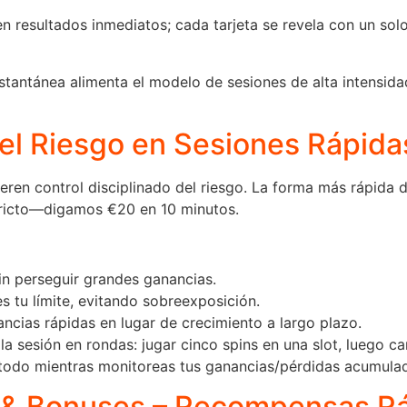
 resultados inmediatos; cada tarjeta se revela con un solo 
stantánea alimenta el modelo de sesiones de alta intensidad
el Riesgo en Sesiones Rápida
eren control disciplinado del riesgo. La forma más rápida d
stricto—digamos €20 en 10 minutos.
n perseguir grandes ganancias.
s tu límite, evitando sobreexposición.
ncias rápidas en lugar de crecimiento a largo plazo.
r la sesión en rondas: jugar cinco spins en una slot, luego 
s—todo mientras monitoreas tus ganancias/pérdidas acumula
 & Bonuses – Recompensas R