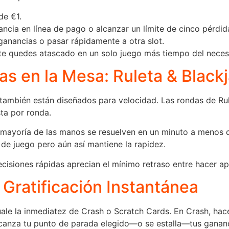
de €1.
ncia en línea de pago o alcanzar un límite de cinco pérdid
 ganancias o pasar rápidamente a otra slot.
te quedes atascado en un solo juego más tiempo del neces
s en la Mesa: Ruleta & Black
también están diseñados para velocidad. Las rondas de Ru
ta por ronda.
a mayoría de las manos se resuelven en un minuto a menos qu
 de juego pero aún así mantiene la rapidez.
cisiones rápidas aprecian el mínimo retraso entre hacer ap
 Gratificación Instantánea
uale la inmediatez de Crash o Scratch Cards. En Crash, h
canza tu punto de parada elegido—o se estalla—tus gananci