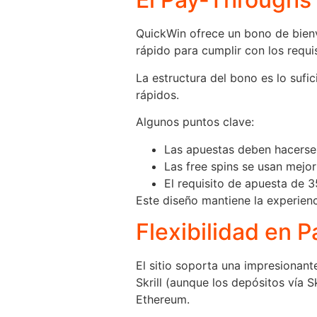
QuickWin ofrece un bono de bienv
rápido para cumplir con los requi
La estructura del bono es lo suf
rápidos.
Algunos puntos clave:
Las apuestas deben hacerse 
Las free spins se usan mejor
El requisito de apuesta de 
Este diseño mantiene la experien
Flexibilidad en 
El sitio soporta una impresionan
Skrill (aunque los depósitos vía 
Ethereum.