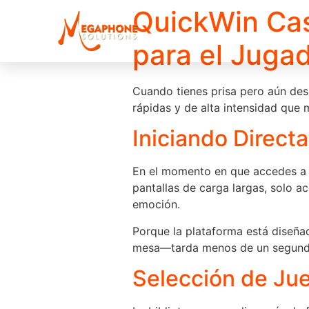
QuickWin Cas
para el Juga
Cuando tienes prisa pero aún des
rápidas y de alta intensidad que 
Iniciando Direct
En el momento en que accedes a
pantallas de carga largas, solo 
emoción.
Porque la plataforma está diseña
mesa—tarda menos de un segund
Selección de Jue