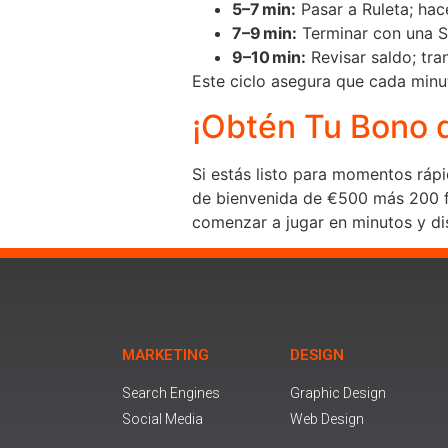
5–7 min:
Pasar a Ruleta; hac
7–9 min:
Terminar con una Sc
9–10 min:
Revisar saldo; tra
Este ciclo asegura que cada minu
¡Obtén Tu Bono 
Si estás listo para momentos rápi
de bienvenida de €500 más 200 fr
comenzar a jugar en minutos y di
MARKETING
DESIGN
Search Engines
Graphic Design
Social Media
Web Design