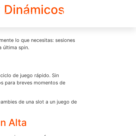
y Dinámicos
+1 (866) 866-0191
out
Contact
ente lo que necesitas: sesiones
 última spin.
 ciclo de juego rápido. Sin
ados para breves momentos de
ambies de una slot a un juego de
n Alta