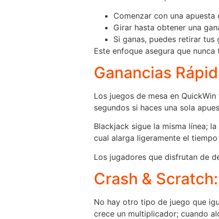
Comenzar con una apuesta 
Girar hasta obtener una gana
Si ganas, puedes retirar tus
Este enfoque asegura que nunca 
Ganancias Rápida
Los juegos de mesa en QuickWin 
segundos si haces una sola apues
Blackjack sigue la misma línea; l
cual alarga ligeramente el tiempo
Los jugadores que disfrutan de de
Crash & Scratch:
No hay otro tipo de juego que ig
crece un multiplicador; cuando al