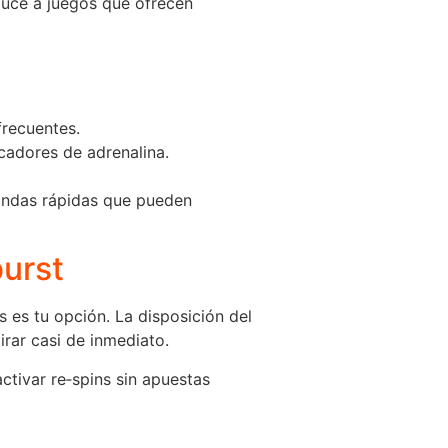
duce a juegos que ofrecen
frecuentes.
scadores de adrenalina.
ondas rápidas que pueden
burst
s es tu opción. La disposición del
rar casi de inmediato.
tivar re‑spins sin apuestas