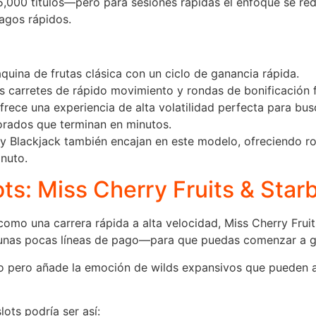
,000 títulos—pero para sesiones rápidas el enfoque se re
pagos rápidos.
uina de frutas clásica con un ciclo de ganancia rápida.
 carretes de rápido movimiento y rondas de bonificación 
frece una experiencia de alta volatilidad perfecta para bu
orados que terminan en minutos.
y Blackjack también encajan en este modelo, ofreciendo r
nuto.
ts: Miss Cherry Fruits & Star
como una carrera rápida a alta velocidad, Miss Cherry Fruit
 unas pocas líneas de pago—para que puedas comenzar a gi
o pero añade la emoción de wilds expansivos que pueden ac
lots podría ser así: