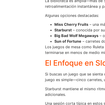
La biblioteca es amplia—más de 5
retroalimentación instantánea y 
Algunas opciones destacadas:
Miss Cherry Fruits
– una máq
Starburst
– conocida por sus
Big Bad Wolf Megaways
– o
Sun of Fortune
– carretes d
Los juegos de mesa como Ruleta 
terminarse en menos de medio mi
El Enfoque en Slo
Si buscas un juego que se sienta 
juego es simple—cinco carretes,
Starburst mantiene el mismo ritm
adicionales.
Una sesión corta típica en estos s